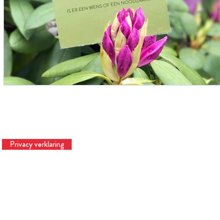
Privacy verklaring
Te
© 2023 Hardtinbedrijf | Hardtslagen