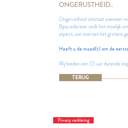
ONGERUSTHEID..
Ongerustheid ontstaat wanneer me
Bijna iedereen vindt het moeilijk om
aspect, wie overziet het grotere g
Heeft u de moed(t) om de eerste
Wij bieden een 1,5 uur durende inspi
TERUG
Privacy verklaring