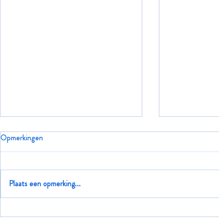
Opmerkingen
Fijne feestdagen
Plaats een opmerking...
Stel je nou ee