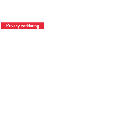
Privacy verklaring
Te
© 2023 Hardtinbedrijf | Hardtslagen