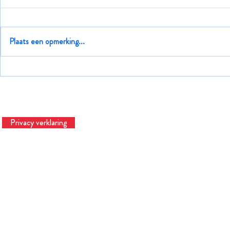
Fijne feestdagen
Plaats een opmerking...
Stel je nou ee
Privacy verklaring
Te
© 2023 Hardtinbedrijf | Hardtslagen