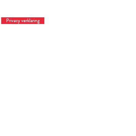
Privacy verklaring
Te
© 2023 Hardtinbedrijf | Hardtslagen