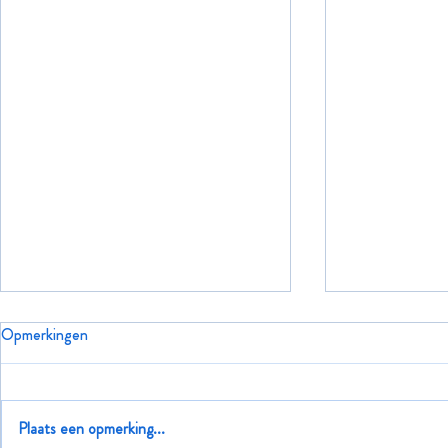
Opmerkingen
Fijne feestdagen
Plaats een opmerking...