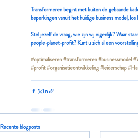
Transformeren begint met buiten de gebaande kaders
beperkingen vanuit het huidige business model, los 
Stel jezelf de vraag, wie zijn wij eigenlijk? Waar s
people-planet-profit? Kunt u zich al een voorstell
#optimaliseren
#transformeren
#businessmodel
#W
#profit
#organisatieontwikkeling
#leiderschap
#Har
Recente blogposts